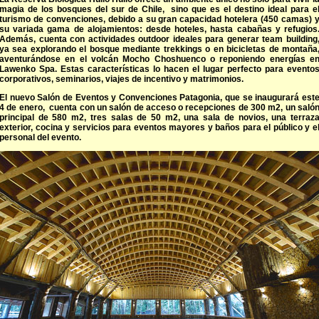
magia de los bosques del sur de Chile, sino que es el destino ideal para e
turismo de convenciones, debido a su gran capacidad hotelera (450 camas) 
su variada gama de alojamientos: desde hoteles, hasta cabañas y refugios
Además, cuenta con actividades outdoor ideales para generar team building
ya sea explorando el bosque mediante trekkings o en bicicletas de montaña
aventurándose en el volcán Mocho Choshuenco o reponiendo energías e
Lawenko Spa. Estas características lo hacen el lugar perfecto para evento
corporativos, seminarios, viajes de incentivo y matrimonios.
El nuevo Salón de Eventos y Convenciones Patagonia, que se inaugurará est
4 de enero, cuenta con un salón de acceso o recepciones de 300 m2, un saló
principal de 580 m2, tres salas de 50 m2, una sala de novios, una terraz
exterior, cocina y servicios para eventos mayores y baños para el público y e
personal del evento.