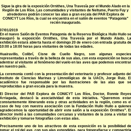
Sigue la gira de la exposición Ornithes, Una Travesía por el Mundo Alado en la
Región de Los Ríos. Las comunidades y visitantes de Neltume, Puerto Fuy y
alrededores podrán conocer las alas a gran escala del PAR Explora de
CONICYT Los Ríos, la cual se encuentra en el salón de eventos “Patagonia”
recién inaugurado.
07/01/2019
En el nuevo Salón de Eventos Patagonia de la Reserva Biológica Huilo Huilo s
inauguró la exposición Ornithes, Una Travesía por el Mundo Alado. L
exhibición estará abierta hasta el domingo 20 de enero con entrada gratuita d
10:00 a 18:00 horas para visitantes de todas las edades.
Huairavillo, Colibrí, Cisne de Cuello Negro, son algunas especie
representadas a través de la belleza de sus alas, con esta exposición se busc
adentrar al visitante al fenómeno del vuelo en las aves que podemos encontra
en nuestro país.
La ceremonia contó con la presentación del veterinario y profesor adjunto de
Instituto de Ciencias Marinas y Limnológicas de la UACh, Jorge Ruiz. E
académico fue responsable por las ilustraciones de las alas que s
reproducidas a gran escala para la muestra.
El Director del PAR Explora de CONICYT Los Ríos, Doctor, Ronnie Reye
Arriagada, destacó la asociatividad de esta iniciativa. “Queremos esta
constantemente itinerando esta y otras actividades en la región, como es e
caso de hoy con nuestra asociación con la Fundación Huilo Huilo a quiene
agradecemos la oportunidad de abrir este salón a la exposición Ornithes”. E
director invitó a las comunidades cercanas y visitantes de la zona a visitar l
exhibición y tomarse fotografías con estas alas.
Precisamente uno de los atractivos de esta exposición es la posibilidad d
tomar el rol del ave, con sus alas extendidas, para fotografiarse y compartirl