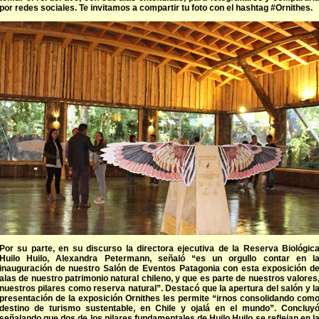
por redes sociales. Te invitamos a compartir tu foto con el hashtag #Ornithes.
Por su parte, en su discurso la directora ejecutiva de la Reserva Biológic
Huilo Huilo, Alexandra Petermann, señaló “es un orgullo contar en l
inauguración de nuestro Salón de Eventos Patagonia con esta exposición d
alas de nuestro patrimonio natural chileno, y que es parte de nuestros valores
nuestros pilares como reserva natural”. Destacó que la apertura del salón y l
presentación de la exposición Ornithes les permite “irnos consolidando com
destino de turismo sustentable, en Chile y ojalá en el mundo”. Concluy
señalando que dos de los pilares fundamentales de Huilo Huilo se reflejan en l