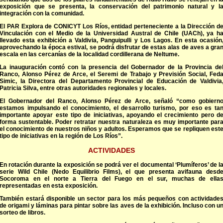
exposición que se presenta, la conservación del patrimonio natural y l
integración con la comunidad.
El PAR Explora de CONICYT Los Ríos, entidad perteneciente a la Dirección d
Vinculación con el Medio de la Universidad Austral de Chile (UACh), ya h
llevado esta exhibición a Valdivia, Panguipulli y Los Lagos. En esta ocasión
aprovechando la época estival, se podrá disfrutar de estas alas de aves a gra
escala en las cercanías de la localidad cordillerana de Neltume.
La inauguración contó con la presencia del Gobernador de la Provincia de
Ranco, Alonso Pérez de Arce, el Seremi de Trabajo y Previsión Social, Fed
Simic, la Directora del Departamento Provincial de Educación de Valdivia
Patricia Silva, entre otras autoridades regionales y locales.
El Gobernador del Ranco, Alonso Pérez de Arce, señaló “como gobiern
estamos impulsando el conocimiento, el desarrollo turismo, por eso es ta
importante apoyar este tipo de iniciativas, apoyando el crecimiento pero d
forma sustentable. Poder retratar nuestra naturaleza es muy importante par
el conocimiento de nuestros niños y adultos. Esperamos que se repliquen est
tipo de iniciativas en la región de Los Ríos”.
ACTIVIDADES
En rotación durante la exposición se podrá ver el documental ‘Plumíferos’ de l
serie Wild Chile (Nedo Equilibrio Films), el que presenta avifauna desd
Socoroma en el norte a Tierra del Fuego en el sur, muchas de ella
representadas en esta exposición.
También estará disponible un sector para los más pequeños con actividade
de origami y láminas para pintar sobre las aves de la exhibición. Incluso con u
sorteo de libros.