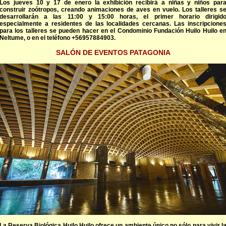
Los jueves 10 y 17 de enero la exhibición recibirá a niñas y niños par
construir zoótropos, creando animaciones de aves en vuelo. Los talleres s
desarrollarán a las 11:00 y 15:00 horas, el primer horario dirigid
especialmente a residentes de las localidades cercanas. Las inscripcione
para los talleres se pueden hacer en el Condominio Fundación Huilo Huilo e
Neltume, o en el teléfono +56957884903.
SALÓN DE EVENTOS PATAGONIA
La Reserva Biológica Huilo Huilo ofrece un ambiente único no sólo para vivir l