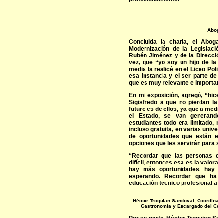
Abog
Concluida la charla, el Abog
Modernización de la Legislaci
Rubén Jiménez y de la Direcció
vez, que “yo soy un hijo de la
media la realicé en el Liceo Pol
esa instancia y el ser parte d
que es muy relevante e importan
En mi exposición, agregó, “hic
Sigisfredo a que no pierdan la
futuro es de ellos, ya que a me
el Estado, se van generand
estudiantes todo era limitado,
incluso gratuita, en varias univ
de oportunidades que están 
opciones que les servirán para s
“Recordar que las personas q
difícil, entonces esa es la valo
hay más oportunidades, hay 
esperando. Recordar que ha
educación técnico profesional a 
Héctor Troquian Sandoval, Coordina
Gastronomía y Encargado del Ce