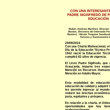
CON UNA INTERESANTE
PADRE SIGISFREDO DE P
EDUCACIÓN 
Rubén Jiménez Martínez, Director 
Bustos, Directora del Internado Fe
Ramírez - Héctor Troquian Sandoval
Turismo y Gastronomía In
29/08/2024
Con una Charla Motivacional, el 
Día de la Educación Técnico Pr
1942 nació la Educación Técni
cumplirá 82 años de vigencia.
El Liceo Padre Sigifredo, que 
Araucanía, imparte tres espe
Mención en Recursos Humanos,
Mención en Adulto Mayor.
Esta modalidad de educació
educación de calidad y adquirir 
les permite ingresar al mundo
reducir las brechas económica
justa, equitativa y próspera.
En relación a la charla, el énfa
oportunidades que hoy tie
profesionalmente.