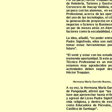
Por su parte, Héctor Troquian 
de Hotelería, Turismo y Gastr
Cervecero de Inacap Valdivia, 
un poco con los alumnos, en es
Profesional, acerca de las opo
del uso de las tecnologías, el 
la generación de proyectos en 
negocios o Science to Business
un par de meses atrás en Alema
factores como la escalabilidad, e
La idea, añadió, “es poder entr
Padre Sigisfredo, ellos son nat
tomar estas herramientas por
futuro”.
“El venir y estar con los estud
tremenda oportunidad. Si este p
Técnico Profesional es un mot
estamos muy agradecidos por
actividades deben seguir desa
Héctor Troquian.
Hermana María Garrido Bustos, 
A su vez, la Hermana María Gar
de Panguipulli, afirmó que “la
tuve que aprovechar hasta el f
y egresé del Liceo Padre Sigisf
vida religiosa, y dentro de es
como Educadora de Párvulos, 
Católica de Santiago”.