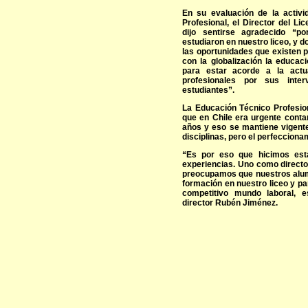
En su evaluación de la activ
Profesional, el Director del L
dijo sentirse agradecido “
estudiaron en nuestro liceo, y 
las oportunidades que existen 
con la globalización la educac
para estar acorde a la act
profesionales por sus inte
estudiantes”.
La Educación Técnico Profesion
que en Chile era urgente conta
años y eso se mantiene vigente
disciplinas, pero el perfeccion
“Es por eso que hicimos est
experiencias. Uno como directo
preocupamos que nuestros alum
formación en nuestro liceo y p
competitivo mundo laboral, es
director Rubén Jiménez.