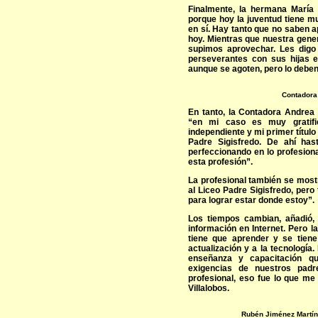
Finalmente, la hermana María
porque hoy la juventud tiene m
en sí. Hay tanto que no saben 
hoy. Mientras que nuestra gene
supimos aprovechar. Les dig
perseverantes con sus hijas e
aunque se agoten, pero lo deben
Contadora
En tanto, la Contadora Andrea 
“en mi caso es muy gratifi
independiente y mi primer título
Padre Sigisfredo. De ahí ha
perfeccionando en lo profesiona
esta profesión”.
La profesional también se most
al Liceo Padre Sigisfredo, per
para lograr estar donde estoy”.
Los tiempos cambian, añadió,
información en Internet. Pero l
tiene que aprender y se tien
actualización y a la tecnología
enseñanza y capacitación qu
exigencias de nuestros padr
profesional, eso fue lo que me
Villalobos.
Rubén Jiménez Martíne