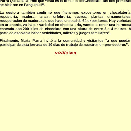
Parra Quezada, afirmó que “esta es la III Fiesta del Chocolate, las dos primera
se hicieron en Panguipulli”.
La gestora también confirmó que “tenemos expositores en chocolatería
repostería, madera, lanas, orfebrería, cueros, plantas ornamentales
recuperación de maderas, lo que hace un total de 64 expositores. Hay varieda
en artesanía, va haber variedad en chocolatería, vamos a tener una hermos
cascada con 200 kilos de chocolate con una altura de entre 3 a 4 metros. 
parte de eso van a haber actividades, talleres y juegos familiares”.
Finalmente, Marta Parra invitó a la comunidad y visitantes “a que pueda
participar de esta jornada de 10 días de trabajo de nuestros emprendedores”.
<<<Volver