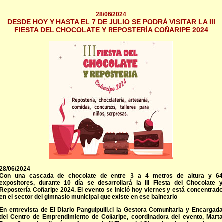
28/06/2024
DESDE HOY Y HASTA EL 7 DE JULIO SE PODRÁ VISITAR LA III
FIESTA DEL CHOCOLATE Y REPOSTERÍA COÑARIPE 2024
28/06/2024
Con una cascada de chocolate de entre 3 a 4 metros de altura y 6
expositores, durante 10 día se desarrollará la III Fiesta del Chocolate 
Repostería Coñaripe 2024. El evento se inició hoy viernes y está concentrad
en el sector del gimnasio municipal que existe en ese balneario
En entrevista de El Diario Panguipulli.cl la Gestora Comunitaria y Encargad
del Centro de Emprendimiento de Coñaripe, coordinadora del evento, Mart