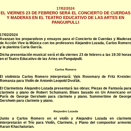
17/02/2024
EL VIERNES 23 DE FEBRERO SERÁ EL CONCIERTO DE CUERDAS
Y MADERAS EN EL TEATRO EDUCATIVO DE LAS ARTES EN
PANGUIPULLI
17/02/2024
Avanzan los preparativos y ensayos para el Concierto de Cuerdas y Madera
de Acción Vive la Música con los profesores Alejandro Lozada, Carlos Romer
y la pianista Carla García.
Dicha presentación musical será el día viernes 23 de febrero a las 19:30 hora
en el Teatro Educativo de las Artes en Panguipulli.
Carlos Romero
El violinista Carlos Romero interpretará: Vals Rosemary de Fritz Kreisler
Romanza para Violín de Antonín Leopold Dvořák.
El Clarinetista Alejandro Lozada presentará las obras: Piezas de Fantasía par
clarinete y piano de Robert Schumann. Blues basado en Un Americano e
París de George Gershwin para clarinete y piano. Summertime de Georg
Gershwin para clarinete y piano.
Alejandro Lozada
Junto a Carlos Romero en el violín y Alejandro Lozada en clarinet
interpretarán el Trío para Violín, Clarinete, y Piano del compositor armeni
Aaran Khachaturian.