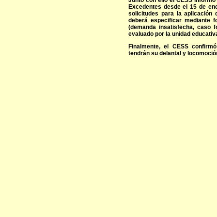
Junto con ello el CESS informó
Excedentes desde el 15 de ene
solicitudes para la aplicación
deberá especificar mediante f
(demanda insatisfecha, caso fo
evaluado por la unidad educativ
Finalmente, el CESS confirm
tendrán su delantal y locomoción