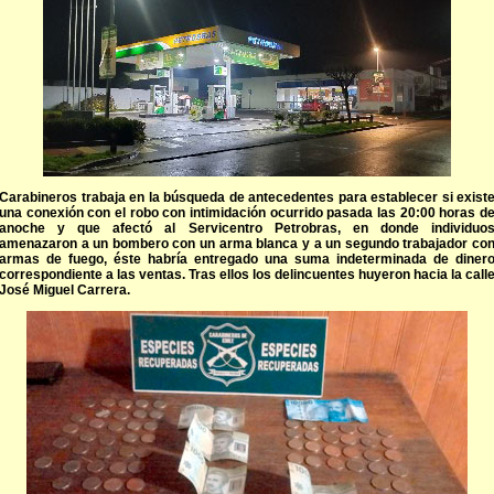
Carabineros trabaja en la búsqueda de antecedentes para establecer si exist
una conexión con el robo con intimidación ocurrido pasada las 20:00 horas d
anoche y que afectó al Servicentro Petrobras, en donde individuo
amenazaron a un bombero con un arma blanca y a un segundo trabajador co
armas de fuego, éste habría entregado una suma indeterminada de diner
correspondiente a las ventas. Tras ellos los delincuentes huyeron hacia la call
José Miguel Carrera.