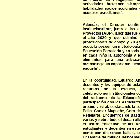
actividades buscando siempr
habilidades socioemocionales y
nuestros estudiantes".
Además, el Director conf
institucionalizar, junto a lo
Proyectos (ABP), labor que fue
el año 2020 y que culminó 
profesionales de apoyo y 20 as
escuela poseer un metodología
Educación Parvularia y en toda
en cada niño la autonomía y el
elementos para una adecuad
metodología un importante elem
escuela".
En la oportunidad, Eduardo Am
docentes y los equipos de aula,
recursos de la escuela, de
celebraciones institucionales co
del Asistente de la Educació
participación con los estudiant
urbano y rural, destacando la p
Palín, Cantar Mapuche, Coro 
Reflejarte, Encuentros de Basq
varias y sobre todo el desarrollo
el Teatro Educativo de las A
estudiantes y docentes en este
contó con diferentes bailes, c
Ensamble de música latinoameri