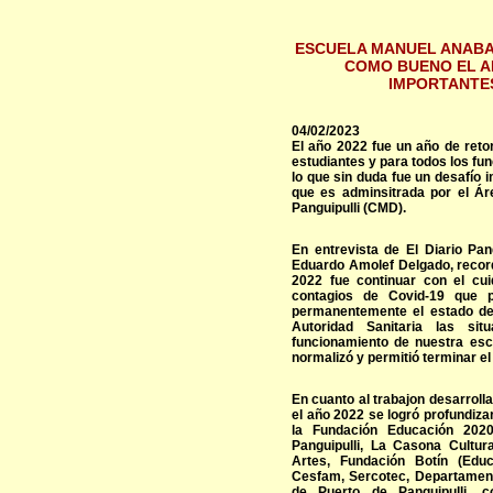
ESCUELA MANUEL ANABAL
COMO BUENO EL A
IMPORTANTES
04/02/2023
El año 2022 fue un año de reto
estudiantes y para todos los fu
lo que sin duda fue un desafío
que es adminsitrada por el Ár
Panguipulli (CMD).
En entrevista de El Diario Pang
Eduardo Amolef Delgado, record
2022 fue continuar con el cui
contagios de Covid-19 que pu
permanentemente el estado de
Autoridad Sanitaria las si
funcionamiento de nuestra esc
normalizó y permitió terminar e
En cuanto al trabajon desarrolla
el año 2022 se logró profundiza
la Fundación Educación 2020
Panguipulli, La Casona Cultura
Artes, Fundación Botín (Educ
Cesfam, Sercotec, Departament
de Puerto de Panguipulli, c