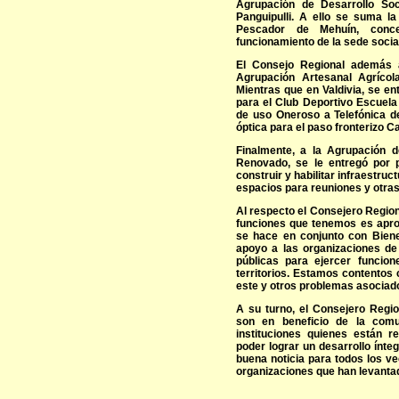
Agrupación de Desarrollo S
Panguipulli. A ello se suma l
Pescador de Mehuín, conce
funcionamiento de la sede social 
El Consejo Regional además a
Agrupación Artesanal Agrícol
Mientras que en Valdivia, se en
para el Club Deportivo Escuela
de uso Oneroso a Telefónica de
óptica para el paso fronterizo C
Finalmente, a la Agrupación 
Renovado, se le entregó por 
construir y habilitar infraestru
espacios para reuniones y otras
Al respecto el Consejero Region
funciones que tenemos es apro
se hace en conjunto con Bien
apoyo a las organizaciones de 
públicas para ejercer funcio
territorios. Estamos contentos 
este y otros problemas asociado
A su turno, el Consejero Regio
son en beneficio de la comu
instituciones quienes están r
poder lograr un desarrollo ínt
buena noticia para todos los ve
organizaciones que han levantad