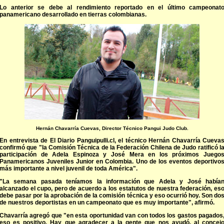
Lo anterior se debe al rendimiento reportado en el último campeonat
panamericano desarrollado en tierras colombianas.
Hernán Chavarría Cuevas, Director Técnico Pangui Judo Club.
En entrevista de El Diario Panguipulli.cl, el técnico Hernán Chavarría Cueva
confirmó que "la Comisión Técnica de la Federación Chilena de Judo ratificó l
participación de Adela Espinoza y José Mera en los próximos Juego
Panamericanos Juveniles Junior en Colombia. Uno de los eventos deportivo
más importante a nivel juvenil de toda América".
"La semana pasada teníamos la información que Adela y José había
alcanzado el cupo, pero de acuerdo a los estatutos de nuestra federación, es
debe pasar por la aprobación de la comisión técnica y eso ocurrió hoy. Son do
de nuestros deportistas en un campeonato que es muy importante", afirmó.
Chavarría agregó que "en esta oportunidad van con todos los gastos pagados
eso es positivo. Hay que agradecer a la gente que nos ayudó, al concej