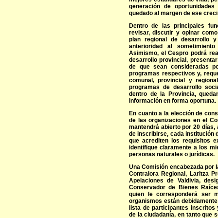
generación de oportunidades
quedado al margen de ese creci
Dentro de las principales fu
revisar, discutir y opinar com
plan regional de desarrollo 
anterioridad al sometimiento
Asimismo, el Cespro podrá real
desarrollo provincial, presenta
de que sean consideradas po
programas respectivos y, reque
comunal, provincial y regiona
programas de desarrollo soci
dentro de la Provincia, queda
información en forma oportuna.
En cuanto a la elección de cons
de las organizaciones en el C
mantendrá abierto por 20 días, 
de inscribirse, cada institució
que acrediten los requisitos e
identifique claramente a los m
personas naturales o jurídicas.
Una Comisión encabezada por la
Contralora Regional, Laritza P
Apelaciones de Valdivia, des
Conservador de Bienes Raíces
quien le corresponderá ser m
organismos están debidamente a
lista de participantes inscrito
de la ciudadanía, en tanto que s