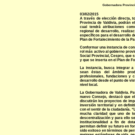
Gobernadora Provincia
03/02/2015
A través de elección directa, to
Provincia de Valdivia, podrán e
cual tendrá atribuciones com
regional de desarrollo, realiz
específicos para el desarrollo d
Plan de Fortalecimiento de la Pa
Conformar una instancia de con
rol más activo al gobierno provi
Social Provincial, Cespro, que 
y que se inserta en el Plan de F
La instancia, busca integrar a 
sean éstas del ámbito produc
profesionales, fundaciones y 
desarrollo desde el punto de vist
nivel local.
La Gobernadora de Valdivia. Pa
nuevo Consejo, destacó que e
discutirán los proyectos de impa
inversión territorial y en defini
con el sentir de la ciudadanía. 
mucha claridad que uno de lo
descentralización y para ello s
institucionalidad a fin de do
permitan definir su futuro en f
sido exitoso en términos de per
mejores estándares de vida, pe