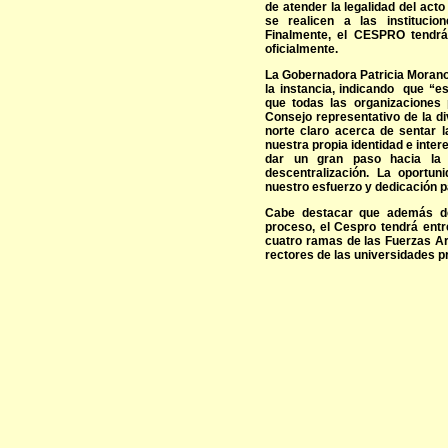
de atender la legalidad del act
se realicen a las institucio
Finalmente, el CESPRO tendrá
oficialmente.
La Gobernadora Patricia Morano i
la instancia, indicando que “e
que todas las organizaciones p
Consejo representativo de la d
norte claro acerca de sentar 
nuestra propia identidad e int
dar un gran paso hacia la 
descentralización. La oportu
nuestro esfuerzo y dedicación pa
Cabe destacar que además de 
proceso, el Cespro tendrá entr
cuatro ramas de las Fuerzas A
rectores de las universidades pr